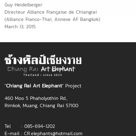
Guy Heidelberger
Directeur Alliance Française de Chiangrai
(Alliance Franco-Thaï, Annexe AF Bangkok)
March 13, 2015
"
Chiang Rai Art Elepha
nt
" Project
460 Moo 5 Phaholyothin Rd.,
Rimkok, Muang, Chiang Rai 57100
Tel :
085-694-1202
E-mail :
CR.elephants@hotmail.com