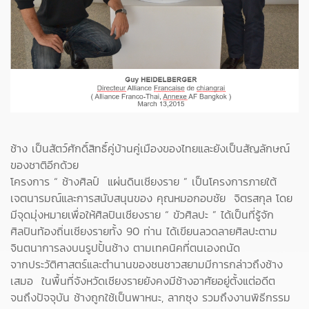
ช้าง เป็นสัตว์ศักดิ์สิทธิ์คู่บ้านคู่เมืองของไทยและยังเป็นสัญลักษณ์
ของชาติอีกด้วย
โครงการ “ ช้างศิลป์ แผ่นดินเชียงราย ” เป็นโครงการภายใต้
เจตนารมณ์และการสนับสนุนของ คุณหมอกอบชัย จิตรสกุล โดย
มีจุดมุ่งหมายเพื่อให้ศิลปินเชียงราย “ ขัวศิลปะ ” ได้เป็นที่รู้จัก
ศิลปินท้องถิ่นเชียงรายทั้ง 90 ท่าน ได้เขียนลวดลายศิลปะตาม
จินตนาการลงบนรูปปั้นช้าง ตามเทคนิคที่ตนเองถนัด
จากประวัติศาสตร์และตำนานของชนชาวสยามมีการกล่าวถึงช้าง
เสมอ ในพื้นที่จังหวัดเชียงรายยังคงมีช้างอาศัยอยู่ตั้งแต่อดีต
จนถึงปัจจุบัน ช้างถูกใช้เป็นพาหนะ, ลากซุง รวมถึงงานพิธีกรรม