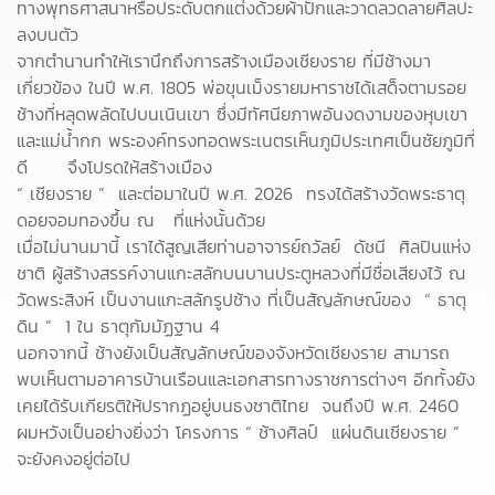
ทางพุทธศาสนาหรือประดับตกแต่งด้วยผ้าปักและวาดลวดลายศิลปะ
ลงบนตัว
จากตำนานทำให้เรานึกถึงการสร้างเมืองเชียงราย ที่มีช้างมา
เกี่ยวข้อง ในปี พ.ศ. 1805 พ่อขุนเม็งรายมหาราชได้เสด็จตามรอย
ช้างที่หลุดพลัดไปบนเนินเขา ซึ่งมีทัศนียภาพอันงดงามของหุบเขา
และแม่น้ำกก พระองค์ทรงทอดพระเนตรเห็นภูมิประเทศเป็นชัยภูมิที่
ดี จึงโปรดให้สร้างเมือง
“ เชียงราย ” และต่อมาในปี พ.ศ. 2026 ทรงได้สร้างวัดพระธาตุ
ดอยจอมทองขึ้น ณ ที่แห่งนั้นด้วย
เมื่อไม่นานมานี้ เราได้สูญเสียท่านอาจารย์ถวัลย์ ดัชนี ศิลปินแห่ง
ชาติ ผู้สร้างสรรค์งานแกะสลักบนบานประตูหลวงที่มีชื่อเสียงไว้ ณ
วัดพระสิงห์ เป็นงานแกะสลักรูปช้าง ที่เป็นสัญลักษณ์ของ “ ธาตุ
ดิน ” 1 ใน ธาตุกัมมัฏฐาน 4
นอกจากนี้ ช้างยังเป็นสัญลักษณ์ของจังหวัดเชียงราย สามารถ
พบเห็นตามอาคารบ้านเรือนและเอกสารทางราชการต่างๆ อีกทั้งยัง
เคยได้รับเกียรติให้ปรากฏอยู่บนธงชาติไทย จนถึงปี พ.ศ. 2460
ผมหวังเป็นอย่างยิ่งว่า โครงการ “ ช้างศิลป์ แผ่นดินเชียงราย ”
จะยังคงอยู่ต่อไป