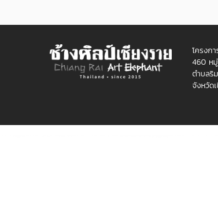
โครงการ
460 หมู
ตำบลริม
จังหวัด