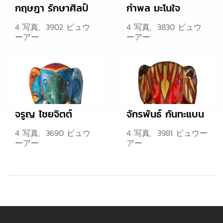
กฤษฎา รักษาศิลป์
กำพล มะโนใจ
4 写真, 3902 ビュウ
4 写真, 3830 ビュウ
ーアー
ーアー
จรูญ ไชยจิตต์
จักรพันธ์ กันทะแบน
4 写真, 3690 ビュウ
4 写真, 3981 ビュウー
ーアー
アー