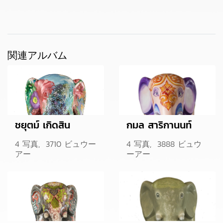
関連アルバム
ชยุตม์ เกิดสิน
กมล สาริกานนท์
4 写真, 3710 ビュウー
4 写真, 3888 ビュウ
アー
ーアー