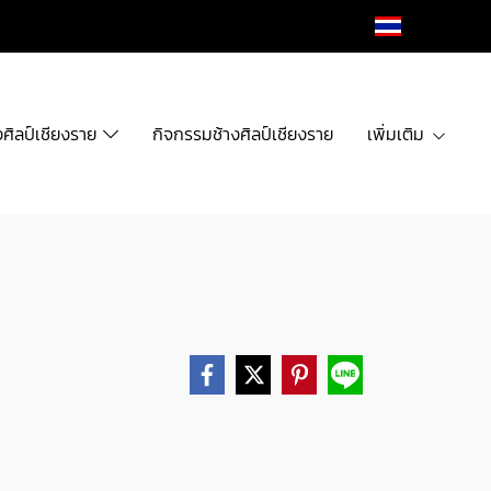
TH
งศิลป์เชียงราย
กิจกรรมช้างศิลป์เชียงราย
เพิ่มเติม