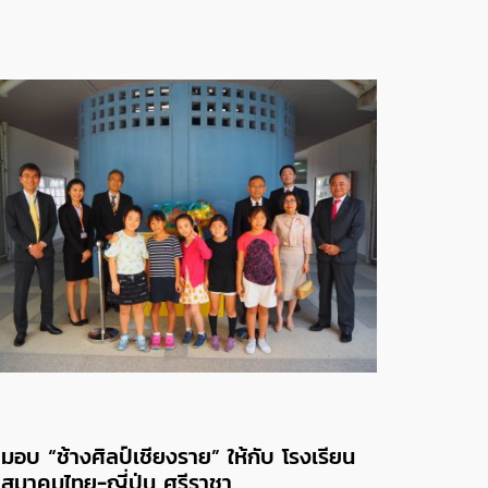
มอบ “ช้างศิลป์เชียงราย” ให้กับ โรงเรียน
สมาคมไทย-ญี่ปุ่น ศรีราชา