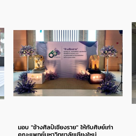
มอบ "ช้างศิลป์เชียงราย" ให้กับศิษย์เก่า
คณะแพทย์มหาวิทยาลัยเชียงใหม่